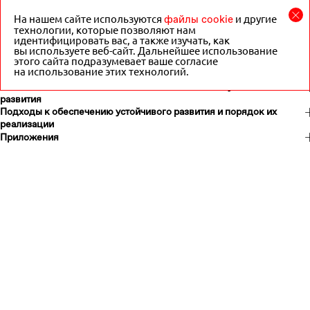
Отчет об
устойчивом
развитии ПАО
На нашем сайте используются
файлы cookie
и другие
«Московская
технологии, которые позволяют нам
биржа» за 2024
год
идентифицировать вас, а также изучать, как
Обзор системы отчетности Группы «Московская Биржа»
вы используете веб-сайт. Дальнейшее использование
этого сайта подразумевает ваше согласие
Ключевые результаты в области устойчивого развития
Скачать PDF
EN
на использование этих технологий.
за 2024 год
Ключевые количественные показатели в области устойчивого
развития
Подходы к обеспечению устойчивого развития и порядок их
реализации
Приложения